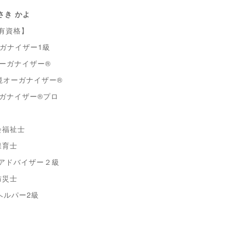
さき かよ
有資格】
ガナイザー1級
ーガナイザー®
境オーガナイザー®
ガナイザー®プロ
会福祉士
保育士
アドバイザー２級
防災士
ヘルパー2級