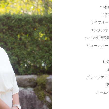
つる
【所
ライフオー
メンタルオ
シニア生活環
リユースオー
社
グリーフケア
ホーム