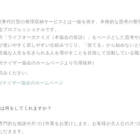
？
家事代行型の整理収納サービスとは一線を画す、本格的な思考の整
るプロフェッショナルです。
方「ライフオーガナイズ（本協会の造語）」をベースとした思考や
が使いやすく戻しやすい仕組みづくり、「捨てる」から始めないと
意義な人生を生きられる人を増やすことを目指して活動している職
ガナイザー協会のホームページより引用抜粋）
読みください。
ガナイザー協会のホームページ
世は何をしてくれますか？
専門的な相談や片づけ作業をお受けします。お客様が主人公の片づ
ただきます。