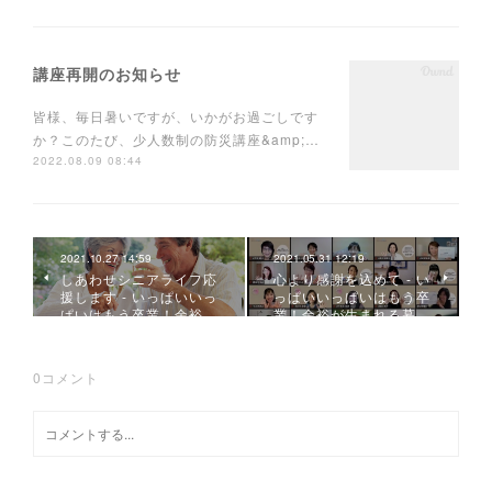
講座再開のお知らせ
皆様、毎日暑いですが、いかがお過ごしです
か？このたび、少人数制の防災講座&amp;…
2022.08.09 08:44
2021.10.27 14:59
2021.05.31 12:19
しあわせシニアライフ応
心より感謝を込めて - い
援します - いっぱいいっ
っぱいいっぱいはもう卒
ぱいはもう卒業！余裕…
業！余裕が生まれる暮…
0
コメント