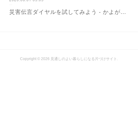
災害伝言ダイヤルを試してみよう - かよが届ける防災と暮らし 福岡から
Copyright ©
2026
見通しのよい暮らしになる片づけサイト
.