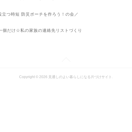
も役立つ時短 防災ポーチを作ろう！の会／
一個だけ☆私の家族の連絡先リストづくり
Copyright ©
2026
見通しのよい暮らしになる片づけサイト
.