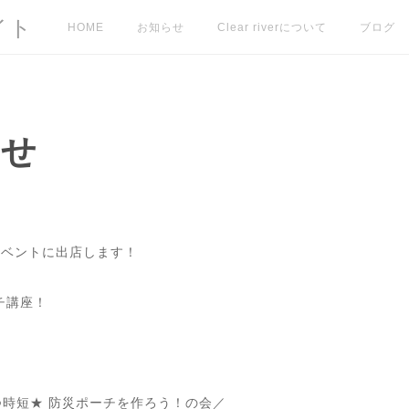
イト
HOME
お知らせ
Clear riverについて
ブログ
らせ
イベントに出店します！
チ講座！
立つ時短★ 防災ポーチを作ろう！の会／