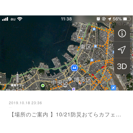
2019.10.18 23:36
【場所のご案内 】10/21防災おてらカフェ@春日 - かよが届ける防災と暮らし 福岡から